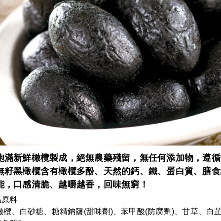
飽滿新鮮橄欖製成，絕無農藥殘留，無任何添加物，遵循
無籽黑橄欖含有橄欖多酚、天然的鈣、鐵、蛋白質、膳食
能，口感清脆、越嚼越香，回味無窮！
品原料
橄欖、白砂糖、糖精鈉鹽(甜味劑)、苯甲酸(防腐劑)、甘草、