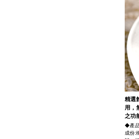
精選
用，
之功
◆產
成份: