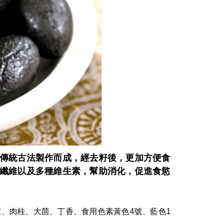
傳統古法製作而成，經去籽後，更加方便食
纖維以及多種維生素，幫助消化，促進食慾
白芷、肉桂、大茴、丁香、食用色素黃色4號、藍色1