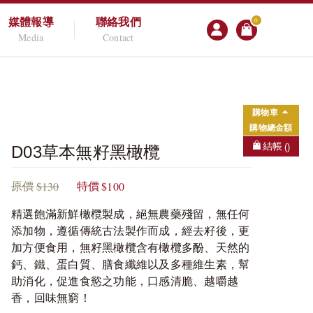
媒體報導
聯絡我們
0
Media
Contact
購物車
購物總金額
結帳
()
D03草本無籽黑橄欖
$130
$100
原價
特價
精選飽滿新鮮橄欖製成，絕無農藥殘留，無任何
添加物，遵循傳統古法製作而成，經去籽後，更
加方便食用，無籽黑橄欖含有橄欖多酚、天然的
鈣、鐵、蛋白質、膳食纖維以及多種維生素，幫
助消化，促進食慾之功能，口感清脆、越嚼越
香，回味無窮！