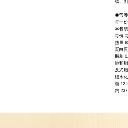
號、紅
◆營養
每一份
本包裝
每份 
熱量 8
蛋白質
脂肪 0
飽和脂
反式脂
碳水化合
糖 12.
鈉 23